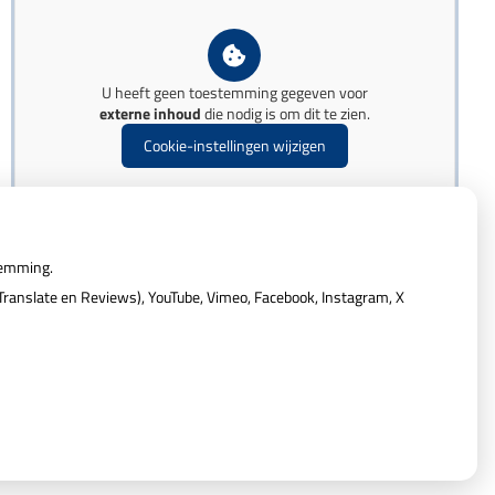
U heeft geen toestemming gegeven voor
externe inhoud
die nodig is om dit te zien.
Cookie-instellingen wijzigen
temming.
ranslate en Reviews), YouTube, Vimeo, Facebook, Instagram, X
Privacy verklaring
|
Cookie-instellingen
|
Voorwaarden