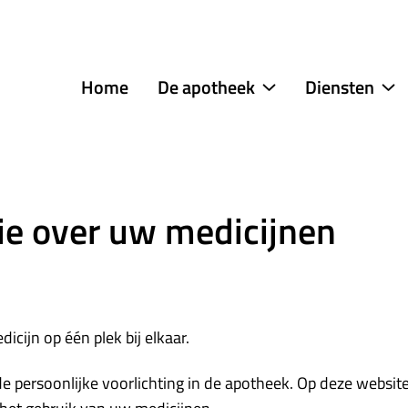
menu
Home
De apotheek
Diensten
De
Di
apotheek
s
submenu
tie over uw medicijnen
icijn op één plek bij elkaar.
e persoonlijke voorlichting in de apotheek. Op deze website 