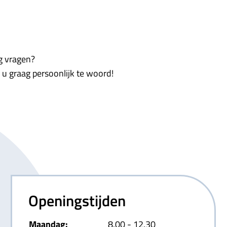
og vragen?
u graag persoonlijk te woord!
Openingstijden
tot
Maandag:
8.00
- 12.30