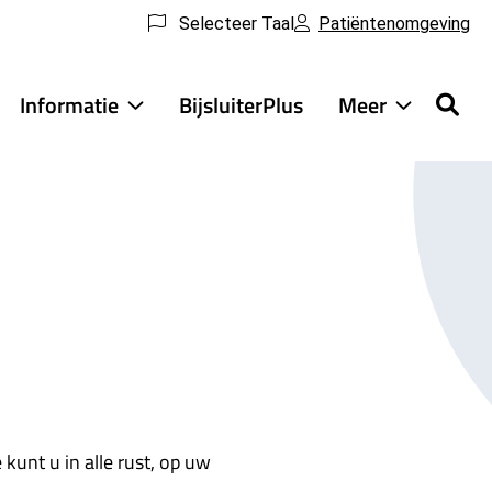
Selecteer Taal
Patiëntenomgeving
Informatie
BijsluiterPlus
Meer
ensten
Informatie
Meer
ubmenu
submenu
submenu
kunt u in alle rust, op uw