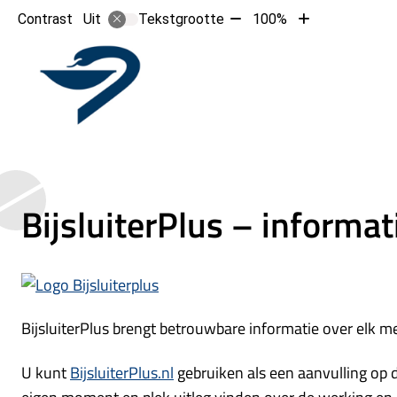
Tekst
Tekst
Contrast
Tekstgrootte
100%
Uit
verkleinen
vergroten
met
met
Hoofd
10%
10%
BijsluiterPlus – informa
BijsluiterPlus brengt betrouwbare informatie over elk med
U kunt
BijsluiterPlus.nl
gebruiken als een aanvulling op d