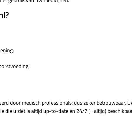
het gebruik van uw medicijnen.
nl?
oening;
 borstvoeding;
teerd door medisch professionals: dus zeker betrouwbaar. Uw
 die u ziet is altijd up-to-date en 24/7 (= altijd) beschikba