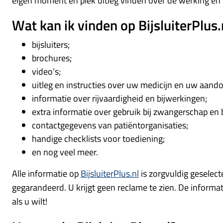
eigen moment en plek uitleg vinden over de werking en 
Wat kan ik vinden op BijsluiterPlus.
bijsluiters;
brochures;
video’s;
uitleg en instructies over uw medicijn en uw aand
informatie over rijvaardigheid en bijwerkingen;
extra informatie over gebruik bij zwangerschap en
contactgegevens van patiëntorganisaties;
handige checklists voor toediening;
en nog veel meer.
Alle informatie op
BijsluiterPlus.nl
is zorgvuldig geselec
gegarandeerd. U krijgt geen reclame te zien. De informatie
als u wilt!