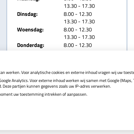
tot
13.30
- 17.30
tot
Dinsdag:
8.00
- 12.30
tot
13.30
- 17.30
tot
Woensdag:
8.00
- 12.30
tot
13.30
- 17.30
tot
Donderdag:
8.00
- 12.30
tot
13.30
- 17.30
tot
Vrijdag:
8.00
- 12.30
tot
13.30
- 17.30
 kan werken. Voor analytische cookies en externe inhoud vragen wij uw toes
ogle Analytics. Voor externe inhoud werken wij samen met Google (Maps, T
nd. Deze partijen kunnen gegevens zoals uw IP-adres verwerken.
r moment uw toestemming intrekken of aanpassen.