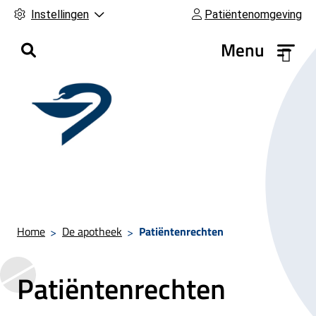
Instellingen
Patiëntenomgeving
H
Menu
o
o
f
d
m
e
n
u
Home
De apotheek
Patiëntenrechten
Patiëntenrechten