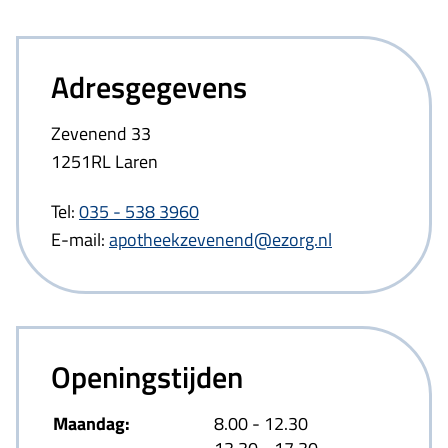
Adresgegevens
Zevenend 33
1251RL Laren
Tel:
035 - 538 3960
E-mail:
apotheekzevenend@ezorg.nl
Openingstijden
tot
Maandag:
8.00
- 12.30
tot