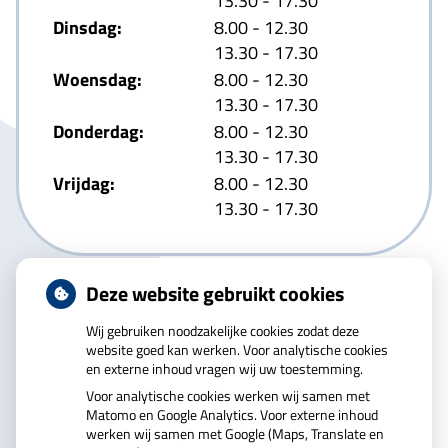
13.30
- 17.30
tot
Dinsdag:
8.00
- 12.30
tot
13.30
- 17.30
tot
Woensdag:
8.00
- 12.30
tot
13.30
- 17.30
tot
Donderdag:
8.00
- 12.30
tot
13.30
- 17.30
tot
Vrijdag:
8.00
- 12.30
tot
13.30
- 17.30
Deze website gebruikt cookies
Wij gebruiken noodzakelijke cookies zodat deze
website goed kan werken. Voor analytische cookies
en externe inhoud vragen wij uw toestemming.
U heeft geen toestemming gegeven voor
Voor analytische cookies werken wij samen met
externe inhoud
die nodig is om dit te zien.
Matomo en Google Analytics. Voor externe inhoud
Cookie-instellingen wijzigen
werken wij samen met Google (Maps, Translate en