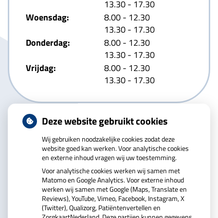
tot
13.30
- 17.30
tot
Woensdag:
8.00
- 12.30
tot
13.30
- 17.30
tot
Donderdag:
8.00
- 12.30
tot
13.30
- 17.30
tot
Vrijdag:
8.00
- 12.30
tot
13.30
- 17.30
Deze website gebruikt cookies
Wij gebruiken noodzakelijke cookies zodat deze
website goed kan werken. Voor analytische cookies
en externe inhoud vragen wij uw toestemming.
U heeft geen toestemming gegeven voor
Voor analytische cookies werken wij samen met
externe inhoud
die nodig is om dit te zien.
Matomo en Google Analytics. Voor externe inhoud
Cookie-instellingen wijzigen
werken wij samen met Google (Maps, Translate en
Reviews), YouTube, Vimeo, Facebook, Instagram, X
(Twitter), Qualizorg, Patiëntenvertellen en
ZorgkaartNederland. Deze partijen kunnen gegevens