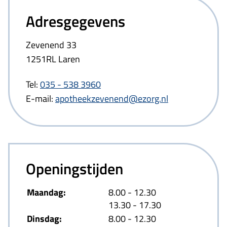
Adresgegevens
Zevenend 33
1251RL Laren
Tel:
035 - 538 3960
E-mail:
apotheekzevenend@ezorg.nl
Openingstijden
tot
Maandag:
8.00
- 12.30
tot
13.30
- 17.30
tot
Dinsdag:
8.00
- 12.30