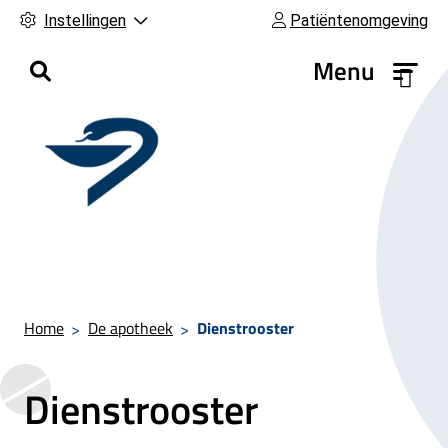
Instellingen
Patiëntenomgeving
H
Menu
o
o
f
d
m
e
n
u
Home
De apotheek
Dienstrooster
Dienstrooster