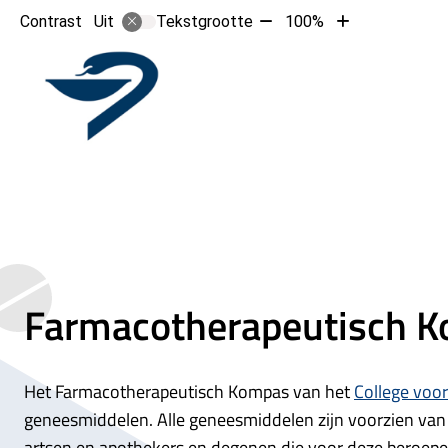
Tekst
Tekst
Contrast
Tekstgrootte
100%
Uit
verkleinen
vergroten
met
met
Hoofd
10%
10%
Farmacotherapeutisch 
Het Farmacotherapeutisch Kompas van het
College voo
geneesmiddelen. Alle geneesmiddelen zijn voorzien van 
artsen en apothekers en degenen die voor deze beroep