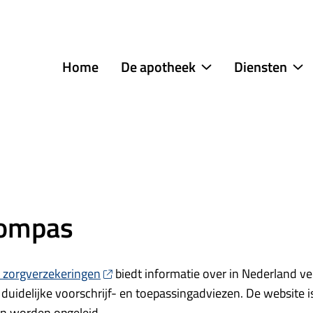
menu
Home
De apotheek
Diensten
De
Di
apotheek
s
submenu
Kompas
r zorgverzekeringen
biedt informatie over in Nederland ve
duidelijke voorschrijf- en toepassingadviezen. De website 
en worden opgeleid.