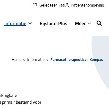
Selecteer Taal
Patiëntenomgeving
Informatie
BijsluiterPlus
Meer
ensten
Informatie
Meer
ubmenu
submenu
submenu
Home
Informatie
Farmacotherapeutisch Kompas
rkrijgbare
is primair bestemd voor