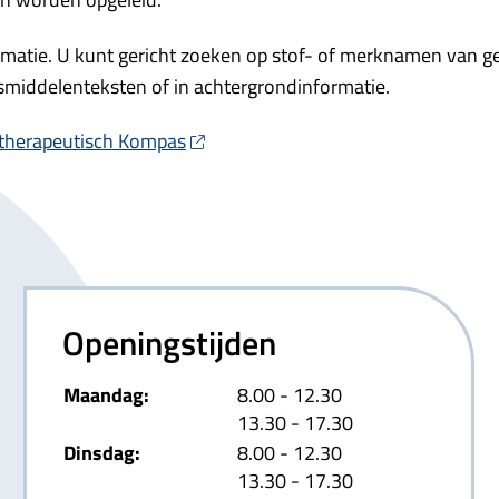
ormatie. U kunt gericht zoeken op stof- of merknamen van 
esmiddelenteksten of in achtergrondinformatie.
otherapeutisch Kompas
Openingstijden
tot
Maandag:
8.00
- 12.30
tot
13.30
- 17.30
tot
Dinsdag:
8.00
- 12.30
tot
13.30
- 17.30