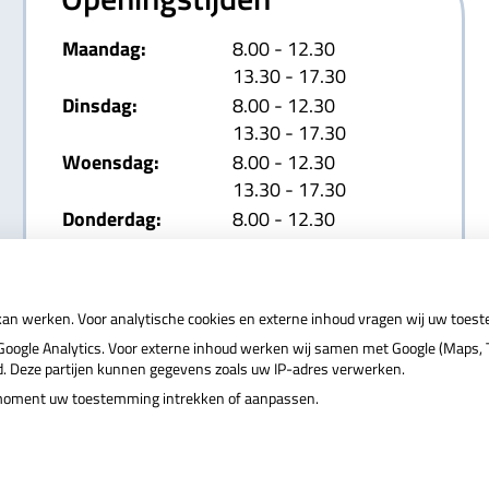
tot
Maandag:
8.00
- 12.30
tot
13.30
- 17.30
tot
Dinsdag:
8.00
- 12.30
tot
13.30
- 17.30
tot
Woensdag:
8.00
- 12.30
tot
13.30
- 17.30
tot
Donderdag:
8.00
- 12.30
tot
13.30
- 17.30
tot
Vrijdag:
8.00
- 12.30
tot
13.30
- 17.30
 kan werken. Voor analytische cookies en externe inhoud vragen wij uw toes
ogle Analytics. Voor externe inhoud werken wij samen met Google (Maps, T
nd. Deze partijen kunnen gegevens zoals uw IP-adres verwerken.
r moment uw toestemming intrekken of aanpassen.