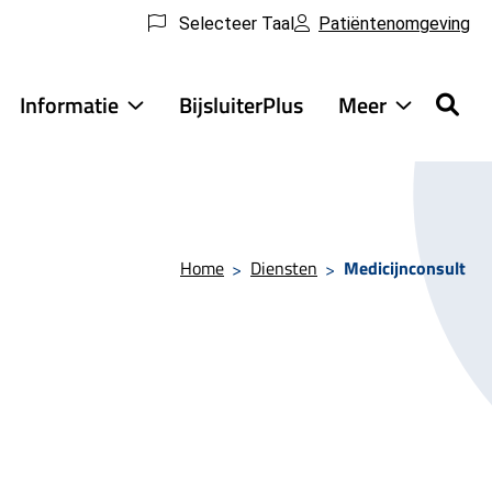
Selecteer Taal
Patiëntenomgeving
Informatie
BijsluiterPlus
Meer
ensten
Informatie
Meer
ubmenu
submenu
submenu
Home
Diensten
Medicijnconsult