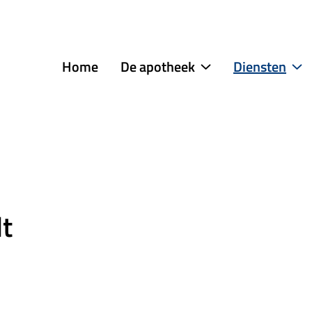
menu
Home
De apotheek
Diensten
De
Di
apotheek
s
submenu
t