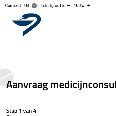
Tekst
Tekst
Contrast
Tekstgrootte
100%
Uit
verkleinen
vergroten
met
met
Hoofd
10%
10%
Aanvraag medicijnconsul
Stap 1 van 4