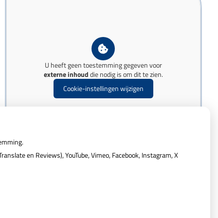
U heeft geen toestemming gegeven voor
externe inhoud
die nodig is om dit te zien.
Cookie-instellingen wijzigen
temming.
ranslate en Reviews), YouTube, Vimeo, Facebook, Instagram, X
Privacy verklaring
|
Cookie-instellingen
|
Voorwaarden