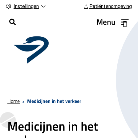
Instellingen
Patiëntenomgeving
H
Menu
o
o
f
d
m
e
n
u
Home
Medicijnen in het verkeer
Medicijnen in het