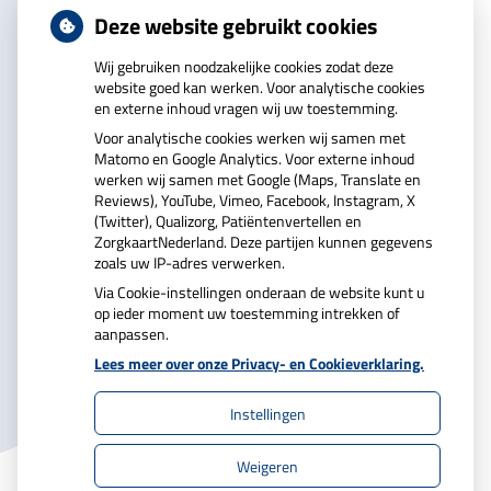
Deze website gebruikt cookies
Wij gebruiken noodzakelijke cookies zodat deze
website goed kan werken. Voor analytische cookies
en externe inhoud vragen wij uw toestemming.
U heeft geen toestemming gegeven voor
Voor analytische cookies werken wij samen met
externe inhoud
die nodig is om dit te zien.
Matomo en Google Analytics. Voor externe inhoud
Cookie-instellingen wijzigen
werken wij samen met Google (Maps, Translate en
Reviews), YouTube, Vimeo, Facebook, Instagram, X
(Twitter), Qualizorg, Patiëntenvertellen en
ZorgkaartNederland. Deze partijen kunnen gegevens
zoals uw IP-adres verwerken.
Via Cookie-instellingen onderaan de website kunt u
op ieder moment uw toestemming intrekken of
aanpassen.
Uw Zorg Online
|
Beheer
Lees meer over onze Privacy- en Cookieverklaring.
Instellingen
Privacy verklaring
|
Cookie-instellingen
|
Weigeren