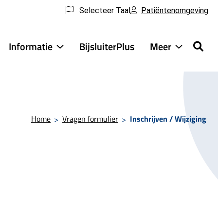
Selecteer Taal
Patiëntenomgeving
Informatie
BijsluiterPlus
Meer
ensten
Informatie
Meer
ubmenu
submenu
submenu
Home
Vragen formulier
Inschrijven / Wijziging