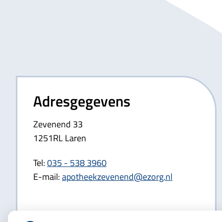
Adresgegevens
Zevenend 33
1251RL Laren
Tel:
035 - 538 3960
E-mail:
apotheekzevenend@ezorg.nl