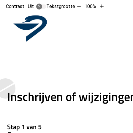
Tekst
Tekst
Contrast
Tekstgrootte
100%
Uit
verkleinen
vergroten
met
met
Hoofd
10%
10%
Inschrijven of wijziging
Stap 1 van 5