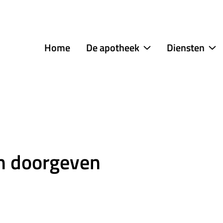
menu
Home
De apotheek
Diensten
De
Di
apotheek
s
submenu
en doorgeven