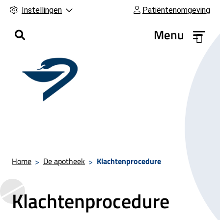
Instellingen
Patiëntenomgeving
H
Menu
o
o
f
d
m
e
n
u
Home
De apotheek
Klachtenprocedure
Klachtenprocedure