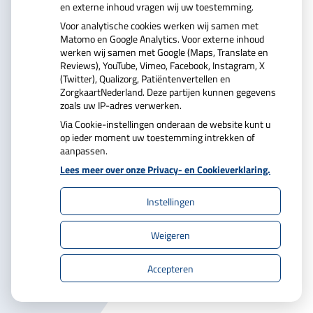
tot
Donderdag:
8.00
- 12.30
en externe inhoud vragen wij uw toestemming.
tot
13.30
- 17.30
Voor analytische cookies werken wij samen met
tot
Vrijdag:
8.00
- 12.30
Matomo en Google Analytics. Voor externe inhoud
werken wij samen met Google (Maps, Translate en
tot
13.30
- 17.30
Reviews), YouTube, Vimeo, Facebook, Instagram, X
(Twitter), Qualizorg, Patiëntenvertellen en
ZorgkaartNederland. Deze partijen kunnen gegevens
zoals uw IP-adres verwerken.
Via Cookie-instellingen onderaan de website kunt u
op ieder moment uw toestemming intrekken of
aanpassen.
Lees meer over onze Privacy- en Cookieverklaring.
U heeft geen toestemming gegeven voor
externe inhoud
die nodig is om dit te zien.
Instellingen
Cookie-instellingen wijzigen
Weigeren
Accepteren