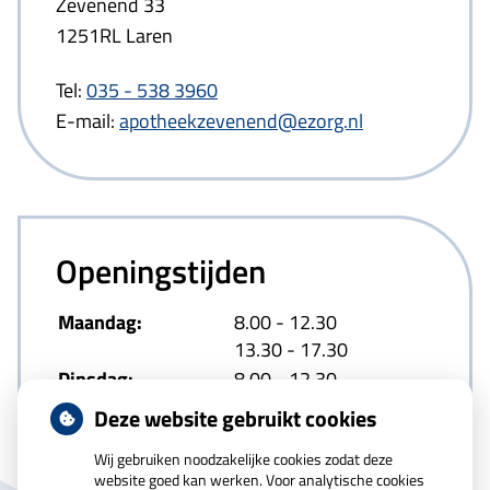
Zevenend 33
1251RL Laren
Tel:
035 - 538 3960
E-mail:
apotheekzevenend@ezorg.nl
Openingstijden
tot
Maandag:
8.00
- 12.30
tot
13.30
- 17.30
tot
Dinsdag:
8.00
- 12.30
tot
13.30
- 17.30
Deze website gebruikt cookies
tot
Woensdag:
8.00
- 12.30
Wij gebruiken noodzakelijke cookies zodat deze
tot
13.30
- 17.30
website goed kan werken. Voor analytische cookies