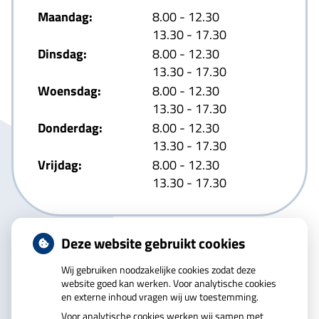
tot
Maandag:
8.00
- 12.30
tot
13.30
- 17.30
tot
Dinsdag:
8.00
- 12.30
tot
13.30
- 17.30
tot
Woensdag:
8.00
- 12.30
tot
13.30
- 17.30
tot
Donderdag:
8.00
- 12.30
tot
13.30
- 17.30
tot
Vrijdag:
8.00
- 12.30
tot
13.30
- 17.30
Deze website gebruikt cookies
Wij gebruiken noodzakelijke cookies zodat deze
website goed kan werken. Voor analytische cookies
en externe inhoud vragen wij uw toestemming.
U heeft geen toestemming gegeven voor
Voor analytische cookies werken wij samen met