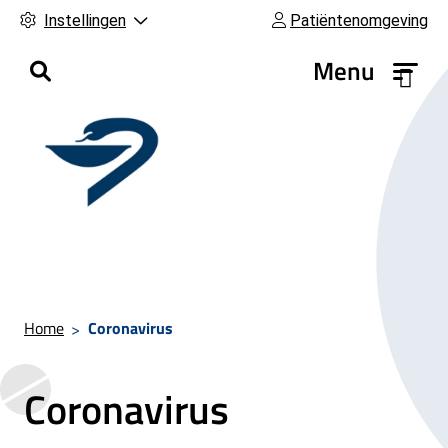
Instellingen
Patiëntenomgeving
H
Menu
o
o
f
d
m
e
n
u
Home
Coronavirus
Coronavirus