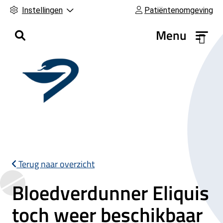
Instellingen
Patiëntenomgeving
H
Menu
o
o
f
d
m
e
n
u
Terug naar overzicht
Bloedverdunner Eliquis
toch weer beschikbaar