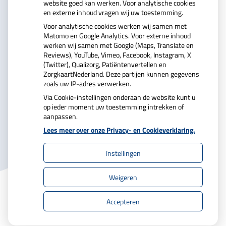
website goed kan werken. Voor analytische cookies
en externe inhoud vragen wij uw toestemming.
U heeft geen toestemming gegeven voor
Voor analytische cookies werken wij samen met
externe inhoud
die nodig is om dit te zien.
Matomo en Google Analytics. Voor externe inhoud
Cookie-instellingen wijzigen
werken wij samen met Google (Maps, Translate en
Reviews), YouTube, Vimeo, Facebook, Instagram, X
(Twitter), Qualizorg, Patiëntenvertellen en
ZorgkaartNederland. Deze partijen kunnen gegevens
zoals uw IP-adres verwerken.
Via Cookie-instellingen onderaan de website kunt u
op ieder moment uw toestemming intrekken of
aanpassen.
Uw Zorg Online
|
Beheer
Lees meer over onze Privacy- en Cookieverklaring.
Instellingen
Privacy verklaring
|
Cookie-instellingen
|
Weigeren
Voorwaarden
Accepteren